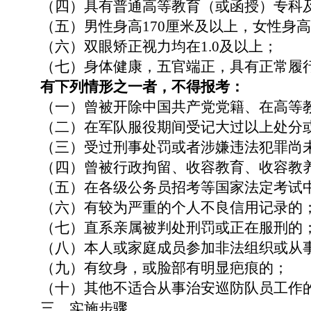
（四）具有普通高等教育（或函授）专科
（五）
男性
身高
170厘米及以上
，女性身高
（六）双眼矫正视力均在
1.0及以上；
（七）身体健康，五官端正，具有正常履
有下列情形之一者，不得报考：
（一）曾被开除中国共产党党籍、在高等
（二）在军队服役期间受记大过以上处分
（三）受过刑事处罚或者涉嫌违法犯罪尚
（四）曾被行政拘留、收容教育、收容教
（五）在各级公务员招考等国家法定考试
（六）有较为严重的个人不良信用记录的
（七）直系亲属被判处刑罚或正在服刑的
（八）本人或家庭成员参加非法组织或从
（九）有纹身，或脸部有明显疤痕的；
（十）其他不适合
从事治安巡防
队员工作
三、实施步骤