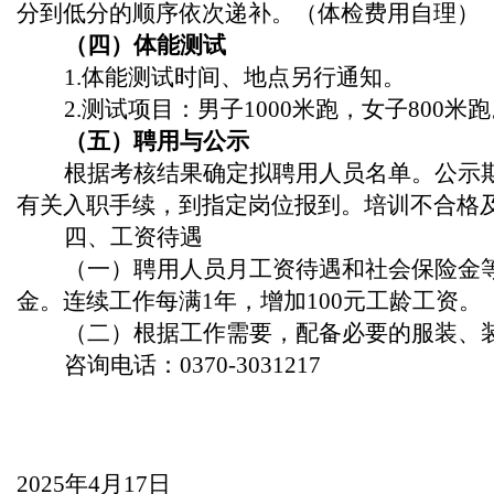
分到低分的顺序依次递补。（体检费用自理）
（四）体能测试
1
.
体能测试时间、地点另行通知。
2
.
测试项目：
男子
1000米跑，
女子
800米跑
（五）聘用与公示
根据考核结果确定拟聘用人员名单。公示
有关入职手续，到指定岗位报到。培训不合格
四、工资待遇
（一）聘用人员月工资待遇和社会保险金
金。连续工作每满1年，增加100元工龄工资。
（二）根据工作需要，配备必要的服装、
咨询电话：
0370-3031217
202
5
年
4
月
17
日