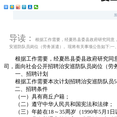
导读：
根据工作需要，经夏邑县委县政府研究同意
安巡防队员岗位（劳务派遣）。现将有关事项公告如下:一
根据工作需
要
，
经夏邑县委县政府研究同
司，面向社会公开招聘
治安巡防
队员岗位（劳
一、招聘计划
根据工作需要本次计划招聘
治安巡防
队员
5
二、
招聘条件
（一）具有商丘户籍；
（二）遵守中华人民共和国宪法和法律；
（三）年龄在
18～3
5
周岁（
199
0
年
5
月
1
日