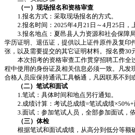
（一）现场报名和资格审查
1.报名方式：采取现场报名的方式。
2.报名时间：202
5
年
4
月
21
日～
4
月
25
日，
3.报名地点：夏邑县人力资源和社会保障
学历证明、退伍证，提供以上证件原件及复印件
张，以及需要提交的其它证明材料。报名费30
本次招考的资格审查工作贯穿招聘工作全
程中使用的身份证及相关信息必须一致。凡发
合格人员应保持通讯工具畅通，凡因联系不到
（
二
）
笔试和面试
1.
笔试：具体时间和地点另行通知。
2.
成绩计算：考试总成绩
=笔试成绩×50%
3
.
面试：
参加笔试人员，全部参加面试，
（三）体检
根据笔试和面试
成绩，从高分到低分等额